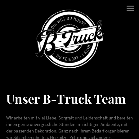
Unser B-Truck Team
Wir arbeiten mit viel Liebe, Sorgfalt und Leidenschaft und bereiten
ihnen gerne unvergessliche Stunden im richtigen Ambiente, mit
der passenden Dekoration. Ganz nach ihrem Bedarf organisieren
wir Sitzgelegenheiten, Heizpilze, Zelte und viel anderes